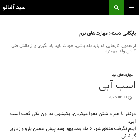
فتن
ج
سید آلبالو
ه
وشته‌ها
فهرست
اصلی
بایگانی دسته: مهارت‌های نرم
از همون کارهایی که باید بلد باشی. خودت باید یاد بگیری و از دانش فنی
گاهی وقتا مهمتره.
مهارت‌های نرم
اسب آبی
2025-06-11
دونفر با هم داشتن دعوا میکردن. یکیشون به اون یکی گفت اسب
آبی.
اینم نگرفت منظورشو. ۶ ماه بعد یهو اومد پیش همین یارو و زد زیر
گوشش.