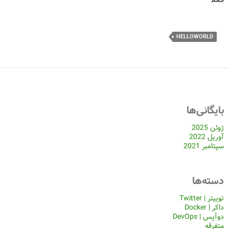
HELLOWORLD
بایگانی‌ها
ژوئن 2025
آوریل 2022
سپتامبر 2021
دسته‌ها
توییتر | Twitter
داکر | Docker
دوآپس | DevOps
متفرقه