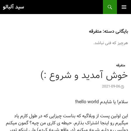
فتن
ج
سید آلبالو
ه
وشته‌ها
فهرست
اصلی
بایگانی دسته: متفرقه
هرچیز که فنی نباشد.
متفرقه
خوش آمدید و شروع :)
2021-09-06
سلام! یا شایدم hello world!
این اولین پست از وبلاگیه که بناست چیزایی که در طول کارم یاد
میگیرم رو اینجا اشتراک بذارم. حیطه ی کاری من چیه؟ گمون میکنم
دوآپس رو دارم شروع میکنم (در واقع شروع کردم) ولی اینکه توی