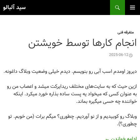
فتن
ج
سید آلبالو
ه
وشته‌ها
فهرست
اصلی
متفرقه فنی
انجام کارها توسط خویشتن
2025-06-12
دیروز اومدم اسب آبی رو بنویسم. دیدم خیلی وضعیت وبلاگ داغونه.
ازین حیث که به سایت‌های مختلف ریدایرکت میشد و اعصاب من رو
به عنوان کسی که میخواد یه پست ساده بذاره خورد میکرد. اینکه
خواننده چه حسی میگیره بماند.
وبلاگ رو کوبیدیم و از نو آوردیم. چطوری؟ میگم برات (من خوبم. تو
چطوری؟).
انجام کارها توسط خویشتن
ادامه خواندن
←