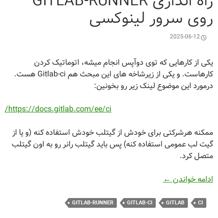
راه اندازی GITLAB-RUNNER
روی سرور لینوکسی
2025-06-12
یکی از کارهایی که توی دوآپس انجام میشه، اتوماتیک کردن
کارهاست. و یکی از زیرشاخه های این مبحث هم Gitlab-ci هست.
درمورد این موضوع لینک زیر رو بخونین:
https://docs.gitlab.com/ee/ci/
ممکنه هرشرکتی برای خودش از گیتلب خودش استفاده کنه (و یا از
گیت لب عمومی استفاده کنه) پس باید گیتلب رانر رو به اون گیتلب
متصل کرد.
راه اندازی Gitlab-Runner روی سرور لینوکسی
ادامه خواندن
←
GITLAB-RUNNER
GITLAB-CI
GITLAB
CI