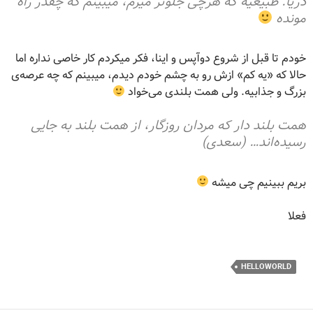
دریا. طبیعیه که هرچی جلوتر میرم، میبینم که چقدر راه
مونده
خودم تا قبل از شروع دوآپس و اینا، فکر میکردم کار خاصی نداره اما
حالا که «یه کم» ازش رو به چشم خودم دیدم، میبینم که چه عرصه‌ی
بزرگ و جذابیه. ولی همت بلندی می‌خواد
همت بلند دار که مردان روزگار، از همت بلند به جایی
رسیده‌اند… (سعدی)
بریم ببینیم چی میشه
فعلا
HELLOWORLD