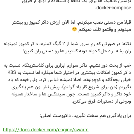
نوشتن کانفیگ ها برای یک دفعه و استفاده از اونها از طریق
docker-compose.
قبلا من دستی نصب میکردم. اما الان ارزش داکر کمپوز رو بیشتر
میدونم و وقتمو تلف نمیکنم
نکته: در صورتی که رم سرور شما از ۲ گیگ کمتره، داکر کمپوز نمیتونه
ران بشه. راه حل؟ دونه دونه کانتینر ها رو دستی ران کنین!
خب از بحث دور نشیم. داکر سوارم ابزاری برای کلاسترینگه. نسبت به
داکر کمپوز امکانات بیشتری در اختیار شما میذاره اما نسبت به K8S
خیلی بچه‌گانه و کوچولوئه. اصلا نمیشه قیاس کرد. ولی خوبه که یاد
بگیریم (من برای شروع کار یاد گرفتم). پیش نیاز اون هم یادگیری
خود داکر و داکر-کمپوز هست. چون سینتکس ها و ساختار همونه
وبرخی از دستورات فرق می‌کنن.
برای یادگیری هم سخت نگیرید. داکیومنت اصلی:
https://docs.docker.com/engine/swarm