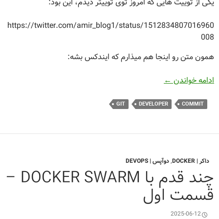
یکی از توییت هایی که امروز توی توییتر دیدم، این بود:
https://twitter.com/amir_blog1/status/1512834807016960
008
همون متن رو اینجا هم میذارم که ایندکس بشه:
نوشتن Commit Message خوب در گیت
ادامه خواندن
←
GIT
DEVELOPER
COMMIT
داکر | DOCKER
,
دوآپس | DEVOPS
چند قدم با DOCKER SWARM –
قسمت اول
2025-06-12