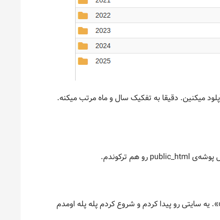
لود میکنین. دقیقا به تفکیک سال و ماه مرتب میکنه.
خیلی ساده رفتم سرچ کردم: «آموزش نصب وردپرس روی cpanel». یه سایتی رو پیدا کردم و شروع کردم پله پله اومدم