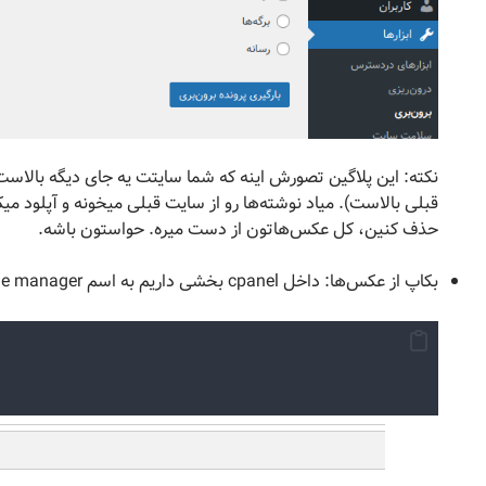
نکته: این پلاگین تصورش اینه که شما سایتت یه جای دیگه بالاست 
قبلی بالاست). میاد نوشته‌ها رو از سایت قبلی میخونه و آپلود می
حذف کنین، کل عکس‌هاتون از دست میره. حواستون باشه.
بکاپ از عکس‌ها: داخل cpanel بخشی داریم به اسم file manager. در آدرس زیر، ما چنین ساختاری رو میبینیم: