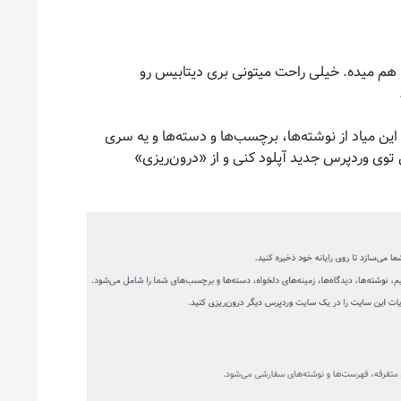
بکاپ از دیتابیس: خوبی cpanel اینه که به شما یه phpmyadmin هم میده. خیلی راحت میتونی بری دیتابیس رو
ین میاد از نوشته‌ها،‌ برچسب‌ها و دسته‌ها و یه سری
ده. این رو میتونی توی وردپرس جدید آپلود کنی و از «درون‌ریزی»