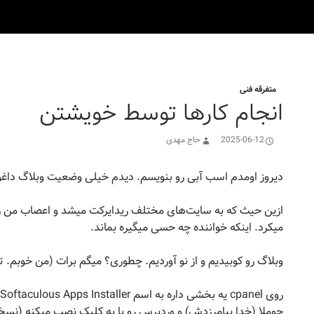
متفرقه فنی
انجام کارها توسط خویشتن
2025-06-12
حاج مهدی
دیروز اومدم اسب آبی رو بنویسم. دیدم خیلی وضعیت وبلاگ داغو
ازین حیث که به سایت‌های مختلف ریدایرکت میشد و اعصاب من رو
میکرد. اینکه خواننده چه حسی میگیره بماند.
وبلاگ رو کوبیدیم و از نو آوردیم. چطوری؟ میگم برات (من خوبم. 
جوملا (خدا بیامرزدش) و وردپرس رو با یه کلیک نصب میکنه (نسخه