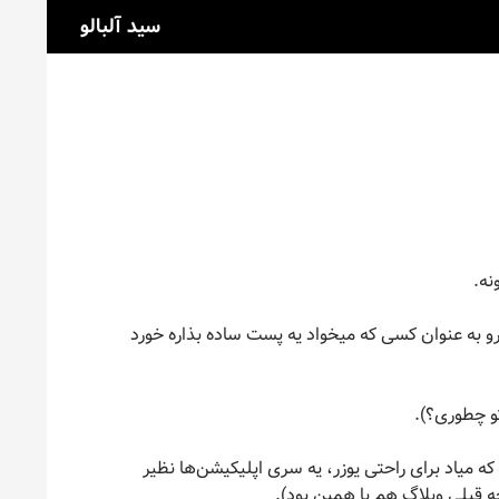
جست‌وج
سید آلبالو
نه.
 به عنوان کسی که میخواد یه پست ساده بذاره خورد
تو چطوری؟).
روی cpanel یه بخشی داره به اسم Softaculous Apps Installer که میاد برای راحتی یوزر، یه سری اپلیکیشن‌ها نظیر
 قبلی وبلاگ هم با همین بود).